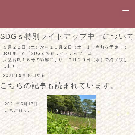
N
a
v
i
g
SDGｓ特別ライトアップ中止について
a
t
i
９月２５日（土）から１０月２日（土）まで点灯を予定して
o
おりました「SDGｓ特別ライトアップ」は、
n
大型台風１６号の影響により、９月２９日（水）で終了致し
ました。
2021年9月30日更新
こちらの記事も読まれています。
2021年5月17日
いちご狩り…