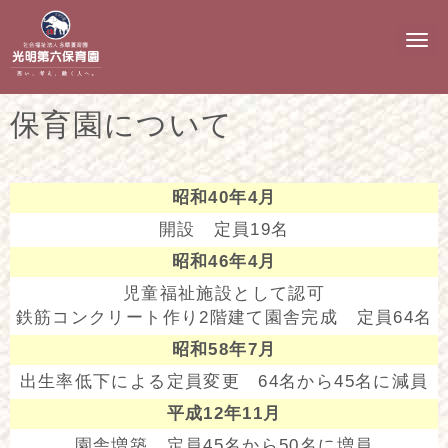
N
a
v
i
g
保育園について
a
t
i
o
n
昭和40年4月
開設 定員19名
昭和46年4月
児童福祉施設として認可
鉄筋コンクリート作り2階建て園舎完成 定員64名
昭和58年7月
出生率低下による定員変更 64名から45名に減員
平成12年11月
園舎増築 定員45名から50名に増員