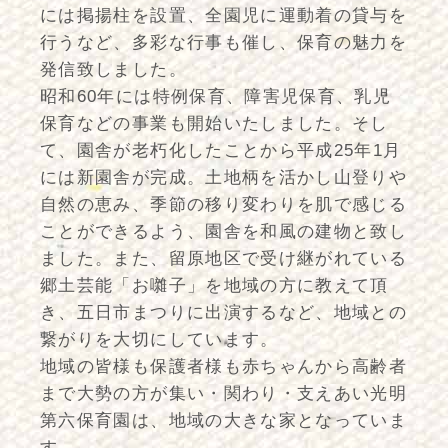
には掲揚柱を設置、全園児に運動着の貸与を
行うなど、多彩な行事も催し、保育の魅力を
発信致しました。
昭和60年には特例保育、障害児保育、乳児
保育などの事業も開始いたしました。そし
て、園舎が老朽化したことから平成25年1月
には新園舎が完成。土地柄を活かし山登りや
自然の恵み、季節の移り変わりを肌で感じる
ことができるよう、園舎を和風の建物と致し
ました。また、留原地区で受け継がれている
郷土芸能「お囃子」を地域の方に教えて頂
き、五日市まつりに出演するなど、地域との
繋がりを大切にしています。
地域の皆様も保護者様も赤ちゃんから高齢者
まで大勢の方が集い・関わり・支えあい光明
第六保育園は、地域の大きな家となっていま
す。