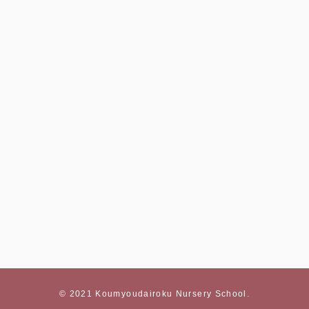
© 2021 Koumyoudairoku Nursery School.