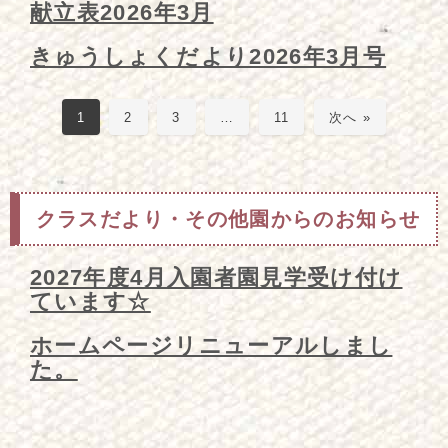
献立表2026年3月
きゅうしょくだより2026年3月号
1
2
3
…
11
次へ »
クラスだより・その他園からのお知らせ
2027年度4月入園者園見学受け付け
ています☆
ホームページリニューアルしまし
た。