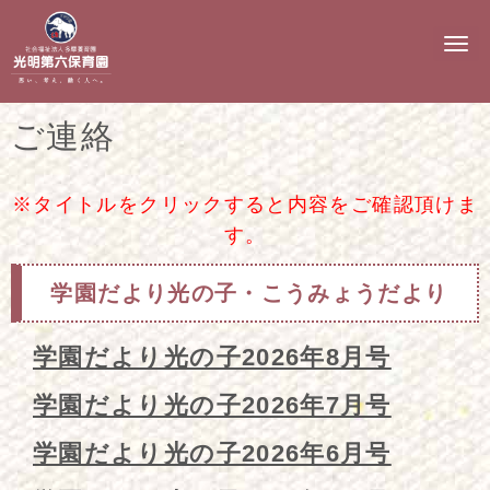
N
a
v
i
g
ご連絡
a
t
i
o
n
※タイトルをクリックすると内容をご確認頂けま
す。
学園だより光の子・こうみょうだより
学園だより光の子2026年8月号
学園だより光の子2026年7月号
学園だより光の子2026年6月号