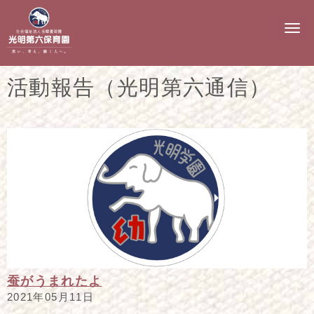
N
a
v
i
g
活動報告（光明第六通信）
a
t
i
o
n
蚕がうまれたよ
2021年05月11日