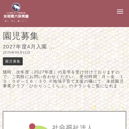
N
a
v
i
g
園児募集
a
t
i
2027年度4月入園 ...
o
2025年04月11日
n
園児募集
随時、次年度（2027年度）の見学を受け付けておりますの
で、ご気軽にお問い合わせください。 受付時間：月～金 １
０：００～１６：３０ ※地域子育て支援の欄にて、未就園児
事業クラブ「ひかりっこくらぶ」のチラシをご覧になれま ...