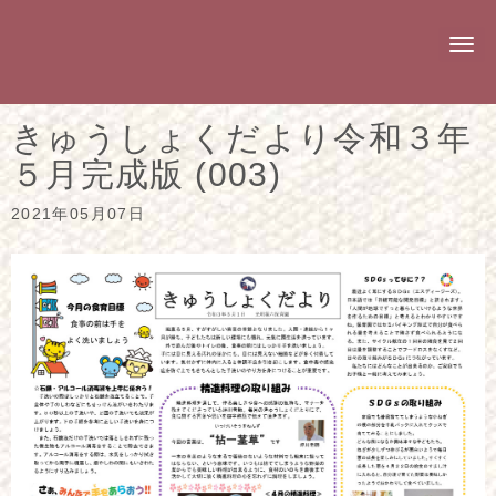
N
a
v
i
g
きゅうしょくだより令和３年
a
t
５月完成版 (003)
i
o
n
2021年05月07日