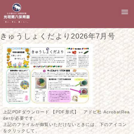
N
a
v
i
g
きゅうしょくだより2026年7月号
a
t
i
o
n
上記PDFダウンロード 【PDF形式】 アドビ社 AcrobatRea
derが必要です。
上記のファイルが御覧いただけないときには、下のアイコン
をクリックして、