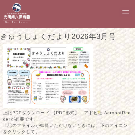
N
a
v
i
g
きゅうしょくだより2026年3月号
a
t
i
o
n
上記PDFダウンロード 【PDF形式】 アドビ社 AcrobatRea
derが必要です。
上記のファイルが御覧いただけないときには、下のアイコン
をクリックして、