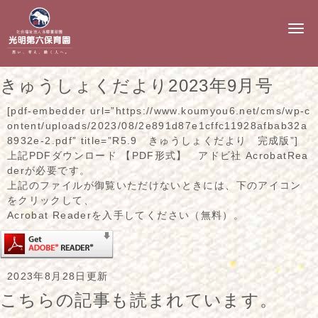
N
a
v
i
g
きゅうしょくだより2023年9月号
a
t
i
[pdf-embedder url=”https://www.koumyou6.net/cms/wp-c
o
ontent/uploads/2023/08/2e891d87e1cffc11928afbab32a
n
8932e-2.pdf” title=”R5.9 きゅうしょくだより 完成版”]
上記PDFダウンロード 【PDF形式】 アドビ社 AcrobatRea
derが必要です。
上記のファイルが御覧いただけないときには、下のアイコン
をクリックして、
Acrobat Readerを入手してください（無料）。
2023年8月28日更新
こちらの記事も読まれています。