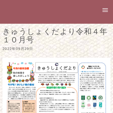
N
a
v
i
g
きゅうしょくだより令和４年
a
t
１０月号
i
o
n
2022年09月29日