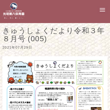
N
a
v
i
g
きゅうしょくだより令和３年
a
t
８月号 (005)
i
o
n
2021年07月29日