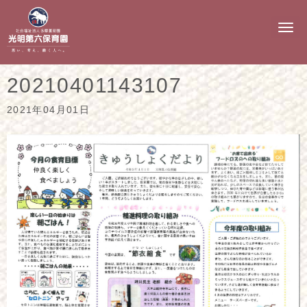
N
a
v
i
g
20210401143107
a
t
i
2021年04月01日
o
n