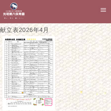
N
a
v
i
g
献立表2026年4月
a
t
i
o
n