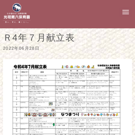
N
a
v
i
g
Ｒ4年７月献立表
a
t
i
2022年06月28日
o
n