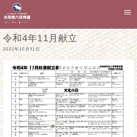
N
a
v
i
g
令和4年11月献立
a
t
i
2022年10月31日
o
n