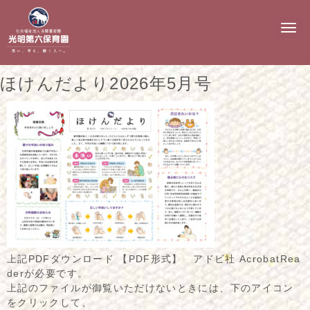
N
a
v
i
g
ほけんだより2026年5月号
a
t
i
o
n
上記PDFダウンロード 【PDF形式】 アドビ社 AcrobatRea
derが必要です。
上記のファイルが御覧いただけないときには、下のアイコン
をクリックして、