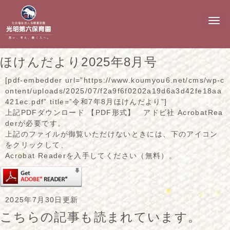
N
a
v
i
g
ほけんだより2025年8月号
a
t
i
[pdf-embedder url=”https://www.koumyou6.net/cms/wp-c
o
ontent/uploads/2025/07/f2a9f6f0202a19d6a3d42fe18aa
n
421ec.pdf” title=”令和7年8月ほけんだより”]
上記PDFダウンロード 【PDF形式】 アドビ社 AcrobatRea
derが必要です。
上記のファイルが御覧いただけないときには、下のアイコン
をクリックして、
Acrobat Readerを入手してください（無料）。
2025年7月30日更新
こちらの記事も読まれています。