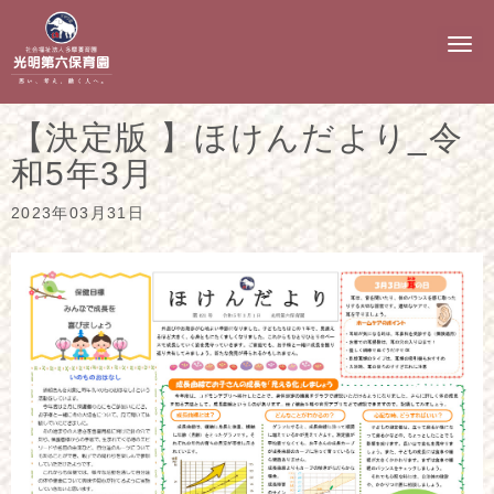
N
a
v
i
g
【決定版 】ほけんだより_令
a
t
和5年3月
i
o
n
2023年03月31日