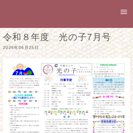
N
a
v
i
g
令和８年度 光の子7月号
a
t
i
2026年06月25日
o
n