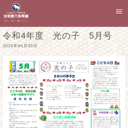
N
a
v
i
g
令和4年度 光の子 5月号
a
t
i
2022年04月30日
o
n