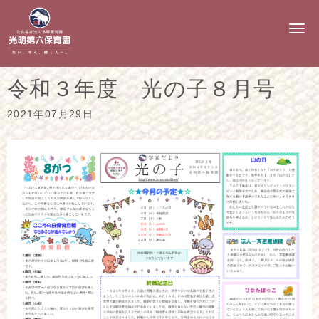
N
a
v
i
g
令和３年度 光の子８月号
a
t
i
2021年07月29日
o
n