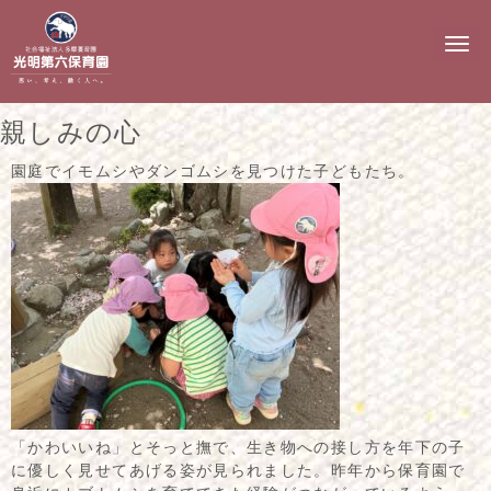
N
a
v
i
g
親しみの心
a
t
i
園庭でイモムシやダンゴムシを見つけた子どもたち。
o
n
「かわいいね」とそっと撫で、生き物への接し方を年下の子
に優しく見せてあげる姿が見られました。昨年から保育園で