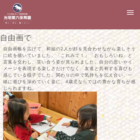
N
a
v
i
g
自由画で
a
t
i
自由画帳を広げて、和組の2人が顔を見合わせながら楽しそう
o
に絵を描いていました。「これみて！」「おもしろいね」と
n
言葉を交わし、笑い合う姿が見られました。自分の思いやイ
メージを表現する楽しさだけでなく、友達と共有する喜びも
感じている様子でした。関わりの中で気持ちを伝え合い、一
緒に遊びを深めていく姿に、4歳児ならではの豊かな育ちが感
じられますね。