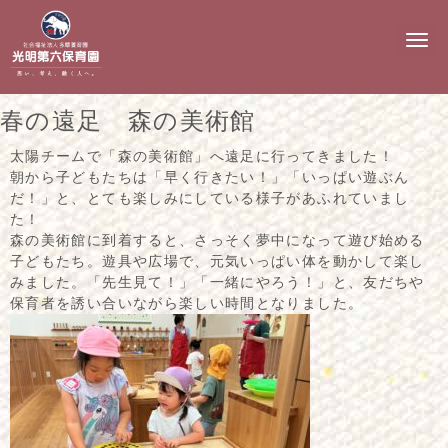
N
a
v
i
g
春の遠足 森の美術館
a
t
i
太陽チームで「森の美術館」へ遠足に行ってきました！
o
朝から子どもたちは「早く行きたい！」「いっぱい遊ぶん
n
だ！」と、とても楽しみにしている様子があふれていまし
た！
森の美術館に到着すると、さっそく夢中になって遊び始める
子どもたち。遊具や広場で、元気いっぱい体を動かして楽し
みました。「先生見て！」「一緒にやろう！」と、友だちや
保育者を誘い合いながら楽しい時間となりました。