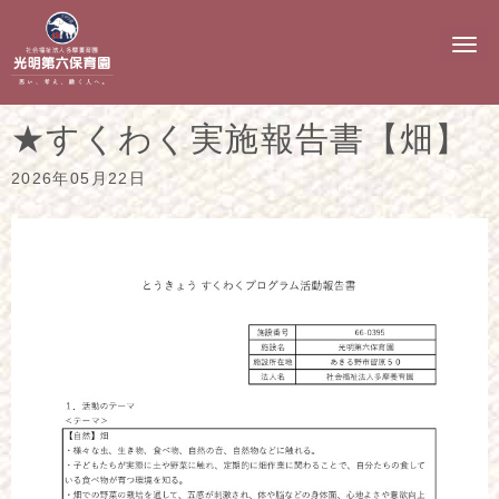
N
a
v
i
g
★すくわく実施報告書【畑】
a
t
i
2026年05月22日
o
n