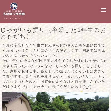
N
a
v
i
g
じゃがいも掘り（卒業した1年生のお
a
t
ともだち）
i
o
３月に卒業した１年生のお兄さんお姉さんたちが遊びに来て
n
くれました！久しぶりに会えたのが嬉しくて、園庭では園児
のみんなも遊んでもらいました。
その1年生のみんなが昨年度に植えてくれた畑のじゃがいもが
大きく育ったので、みんなで「じゃがいも掘り」をしまし
た。家族が見守る中、張り切って掘ったじゃがいもは大きく
て豊作です。集合写真を取りながら、また会いたいね。今度
はなつまつりだねと、同窓会のようなひと時を楽しんでいた
だけたようです。また会いに来てくださいね！(^_^)