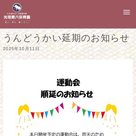
N
a
v
i
g
うんどうかい延期のお知らせ
a
t
i
2025年10月11日
o
n