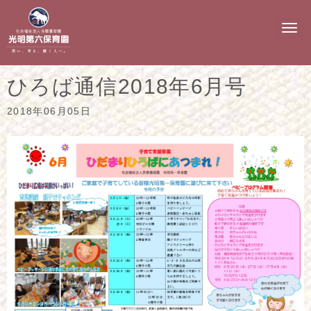
N
a
v
i
g
ひろば通信2018年6月号
a
t
i
2018年06月05日
o
n