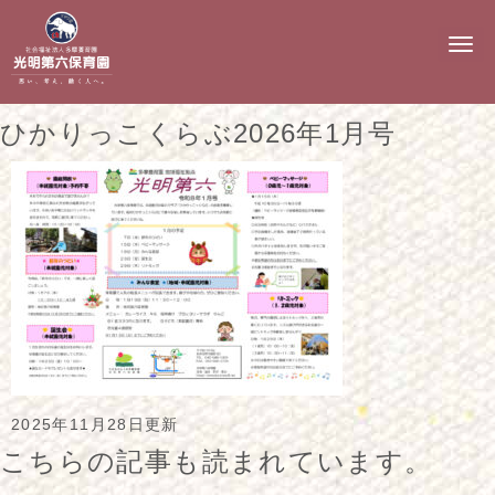
N
a
v
i
g
ひかりっこくらぶ2026年1月号
a
t
i
o
n
2025年11月28日更新
こちらの記事も読まれています。