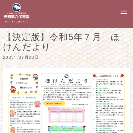
N
a
v
i
g
【決定版】令和5年７月 ほ
a
t
けんだより
i
o
n
2023年07月03日